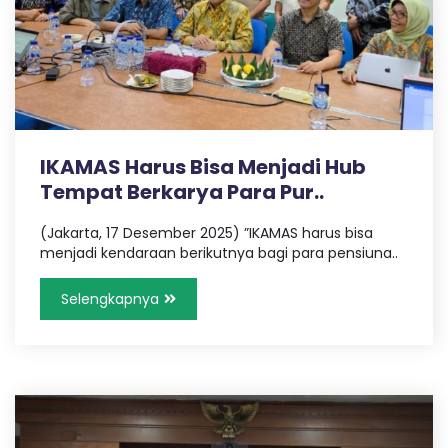
B
n
g
,
S
T
r
a
I
v
e
IKAMAS Harus Bisa Menjadi Hub
l
T
Tempat Berkarya Para Pur..
P
a
(Jakarta, 17 Desember 2025) ”IKAMAS harus bisa
l
E
menjadi kendaraan berikutnya bagi para pensiuna..
e
m
b
Selengkapnya
a
n
g
L
a
m
p