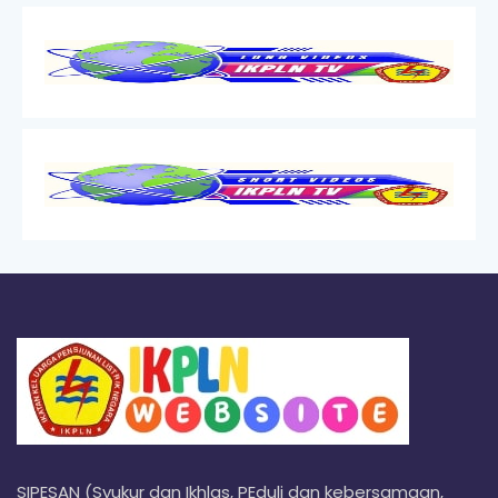
SIPESAN (Syukur dan Ikhlas, PEduli dan kebersamaan,