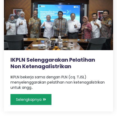
u
n
g
IKPLN Selenggarakan Pelatihan
Non Ketenagalistrikan
IKPLN bekerja sama dengan PLN (cq. TJSL)
menyelenggarakan pelatihan non ketenagalistrikan
untuk angg..
Selengkapnya